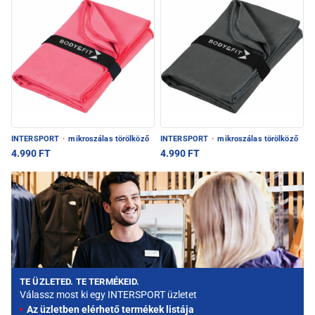
INTERSPORT
·
mikroszálas törölköző
INTERSPORT
·
mikroszálas törölköző
4.990 FT
4.990 FT
TE ÜZLETED. TE TERMÉKEID.
Válassz most ki egy INTERSPORT üzletet
Az üzletben elérhető termékek listája