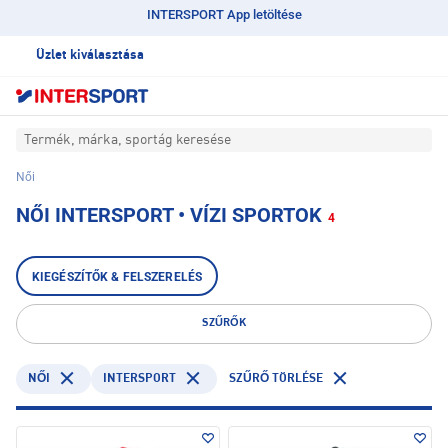
INTERSPORT App letöltése
Üzlet kiválasztása
Termék, márka, sportág keresése
Női
NŐI INTERSPORT • VÍZI SPORTOK
4
KIEGÉSZÍTŐK & FELSZERELÉS
SZŰRŐK
INTERSPORT
NŐI
SZŰRŐ TÖRLÉSE