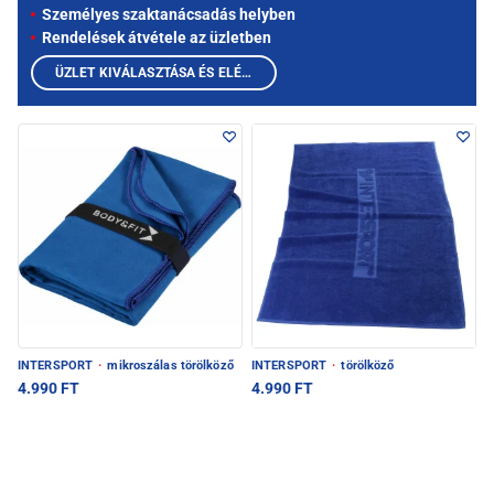
Személyes szaktanácsadás helyben
Rendelések átvétele az üzletben
ÜZLET KIVÁLASZTÁSA ÉS ELÉRHETŐ TERMÉKEK MEGTEKINTÉSE
INTERSPORT
·
mikroszálas törölköző
INTERSPORT
·
törölköző
4.990 FT
4.990 FT