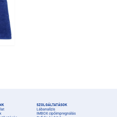
NK
SZOLGÁLTATÁSOK
lat
Lábanalízis
k
IMBOX cipőimpregnálás