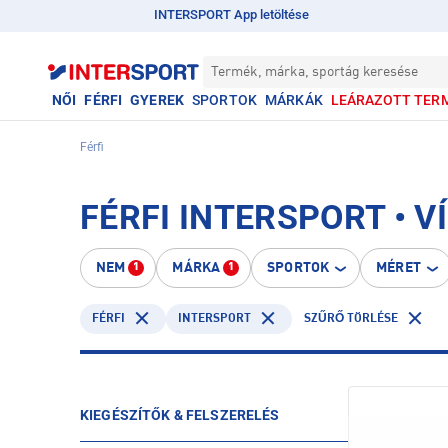
INTERSPORT App letöltése
Termék, márka, sportág keresése
NŐI
FÉRFI
GYEREK
SPORTOK
MÁRKÁK
LEÁRAZOTT TER
Férfi
FÉRFI INTERSPORT • V
NEM
MÁRKA
SPORTOK
MÉRET
1
1
FÉRFI
INTERSPORT
SZŰRŐ TÖRLÉSE
KIEGÉSZÍTŐK & FELSZERELÉS