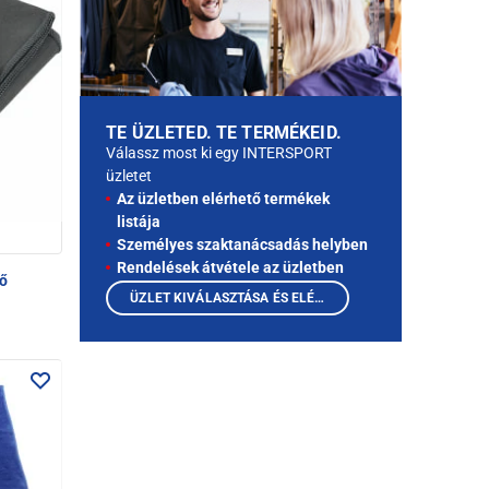
TE ÜZLETED. TE TERMÉKEID.
Válassz most ki egy INTERSPORT
üzletet
Az üzletben elérhető termékek
listája
Személyes szaktanácsadás helyben
Rendelések átvétele az üzletben
ző
ÜZLET KIVÁLASZTÁSA ÉS ELÉRHETŐ TERMÉKEK MEGTEKINTÉSE