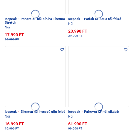
Icepeak
·
Panora XF női síruha Thermo
Icepeak
·
Parish XF SMU női felső
Stretch
Női
Női
23.990 FT
17.990 FT
29.990 FT
29.990 FT
Icepeak
·
Ellenton női hosszú ujjú felső
Icepeak
·
Palmyra XF női síkabát
Női
Női
16.990 FT
61.990 FT
19.990 FT
99.990 FT