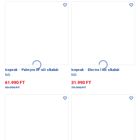
Icepeak
·
Palmyra XF női síkabát
Icepeak
·
Electra I női síkabát
Női
Női
61.990 FT
31.990 FT
99.990 FT
79.990 FT