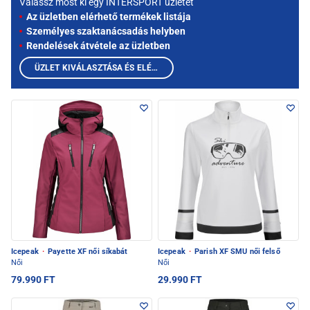
Válassz most ki egy INTERSPORT üzletet
Az üzletben elérhető termékek listája
Személyes szaktanácsadás helyben
Rendelések átvétele az üzletben
ÜZLET KIVÁLASZTÁSA ÉS ELÉRHETŐ TERMÉKEK MEGTEKINTÉSE
Icepeak
·
Payette XF női síkabát
Icepeak
·
Parish XF SMU női felső
Női
Női
79.990 FT
29.990 FT