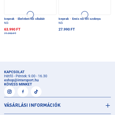
Icepeak
·
Ebeleben női síkabát
Icepeak
·
Ennis női téli szoknya
Női
Női
63.990 FT
27.990 FT
77.990 FT
KAPCSOLAT
Hétfő - Péntek: 9.00 - 16.30
eshop
@
intersport.hu
KÖVESS MINKET
VÁSÁRLÁSI INFORMÁCIÓK