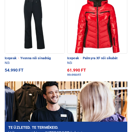
Icepeak
·
Yvonna női sínadrág
Icepeak
·
Palmyra XF női síkabát
Női
Női
54.990 FT
61.990 FT
99.990 FT
TE ÜZLETED. TE TERMÉKEID.