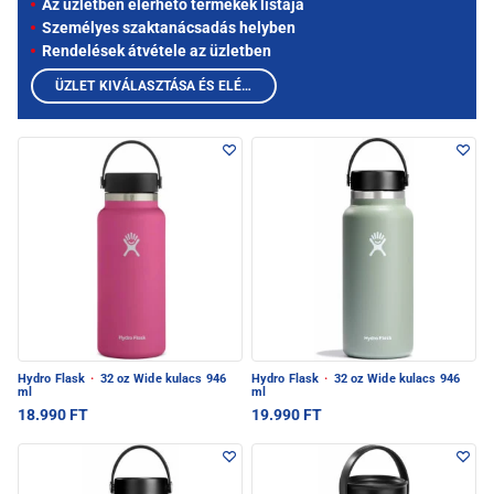
Az üzletben elérhető termékek listája
Személyes szaktanácsadás helyben
Rendelések átvétele az üzletben
ÜZLET KIVÁLASZTÁSA ÉS ELÉRHETŐ TERMÉKEK MEGTEKINTÉSE
Hydro Flask
·
32 oz Wide kulacs 946
Hydro Flask
·
32 oz Wide kulacs 946
ml
ml
18.990 FT
19.990 FT