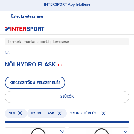
INTERSPORT App letöltése
Üzlet kiválasztása
Termék, márka, sportág keresése
Női
NŐI HYDRO FLASK
10
KIEGÉSZÍTŐK & FELSZERELÉS
SZŰRŐK
HYDRO FLASK
NŐI
SZŰRŐ TÖRLÉSE