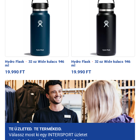
Hydro Flask
·
32 oz Wide kulacs 946
Hydro Flask
·
32 oz Wide kulacs 946
ml
ml
19.990 FT
19.990 FT
TE ÜZLETED. TE TERMÉKEID.
Válassz most ki egy INTERSPORT üzletet