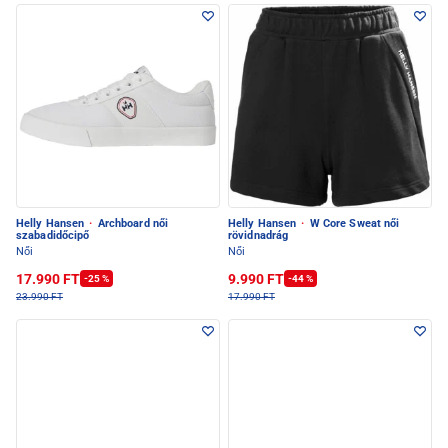
Helly Hansen
·
Archboard női
Helly Hansen
·
W Core Sweat női
szabadidőcipő
rövidnadrág
Női
Női
17.990 FT
9.990 FT
-25 %
-44 %
23.990 FT
17.990 FT