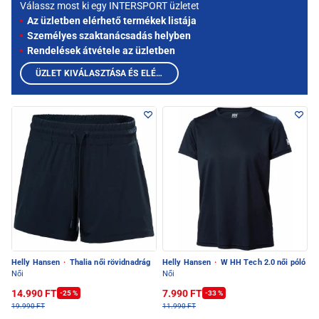
Válassz most ki egy INTERSPORT üzletet
Az üzletben elérhető termékek listája
Személyes szaktanácsadás helyben
Rendelések átvétele az üzletben
ÜZLET KIVÁLASZTÁSA ÉS ELÉRHETŐ TERMÉKEK MEGTEKINTÉSE
Helly Hansen
·
Thalia női rövidnadrág
Helly Hansen
·
W HH Tech 2.0 női póló
Női
Női
14.990 FT
7.990 FT
-25 %
-33 %
19.990 FT
11.990 FT