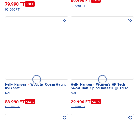
66.990 FT
-20 %
79.990 FT
-20 %
83.990 FT
99.990 FT
Helly Hansen
·
W Arctic Ocean Hybrid
Helly Hansen
·
Women's HP Tech
női kabát
Sweat Half-Zip női hosszú ujjú felső
Női
Női
53.990 FT
29.990 FT
-22 %
-23 %
69.990 FT
38.990 FT