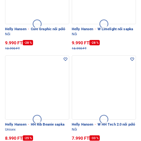
Helly Hansen
·
Core Graphic női póló
Helly Hansen
·
W Limelight női sapka
Női
Női
9.990 FT
9.990 FT
-28 %
-28 %
13.990 FT
13.990 FT
Helly Hansen
·
HH Rib Beanie sapka
Helly Hansen
·
W HH Tech 2.0 női póló
Unisex
Női
8.990 FT
7.990 FT
-25 %
-33 %