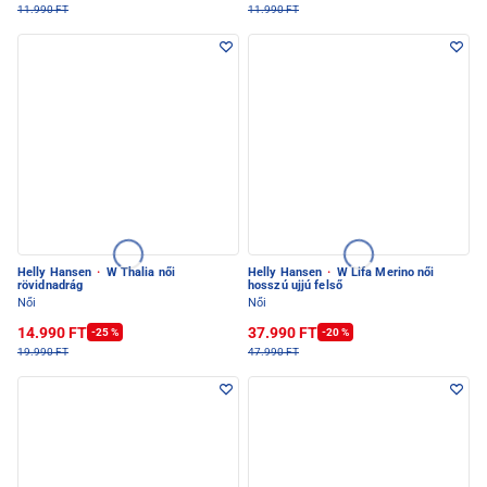
11.990 FT
11.990 FT
Helly Hansen
·
W Thalia női
Helly Hansen
·
W Lifa Merino női
rövidnadrág
hosszú ujjú felső
Női
Női
14.990 FT
37.990 FT
-25 %
-20 %
19.990 FT
47.990 FT