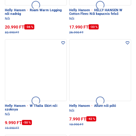
Helly Hansen
·
Roam Warm Legging
Helly Hansen
·
HELLY HANSEN W
női nadrág
Cotton Fleec Női kapucnis felső
Női
Női
20.990 FT
17.990 FT
-36 %
-33 %
32.990 FT
26.990 FT
Helly Hansen
·
W Thalia Skirt női
Helly Hansen
·
Allure női póló
szoknya
Női
Női
7.990 FT
-42 %
9.990 FT
-50 %
13.990 FT
19.990 FT