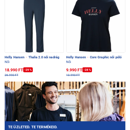
Helly Hansen
·
Thalia 2.0 női nadrág
Helly Hansen
·
Core Graphic női póló
Női
Női
18.990 FT
9.990 FT
-29 %
-28 %
26.990 FT
13.990 FT
TE ÜZLETED. TE TERMÉKEID.