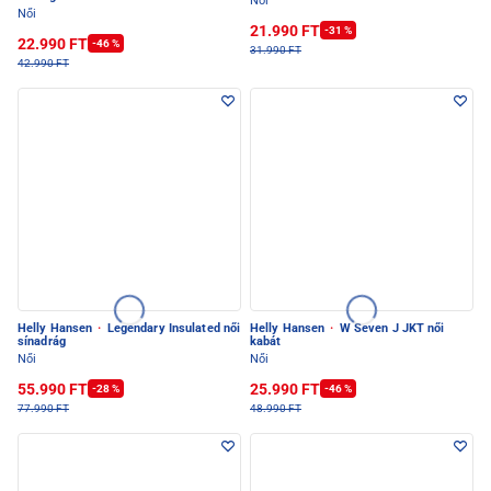
Női
Női
21.990 FT
-31 %
22.990 FT
-46 %
31.990 FT
42.990 FT
Helly Hansen
·
Legendary Insulated női
Helly Hansen
·
W Seven J JKT női
sínadrág
kabát
Női
Női
55.990 FT
25.990 FT
-28 %
-46 %
77.990 FT
48.990 FT