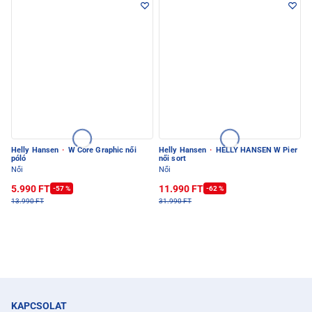
Helly Hansen
·
W Core Graphic női
Helly Hansen
·
HELLY HANSEN W Pier
póló
női sort
Női
Női
5.990 FT
11.990 FT
-57 %
-62 %
13.990 FT
31.990 FT
KAPCSOLAT