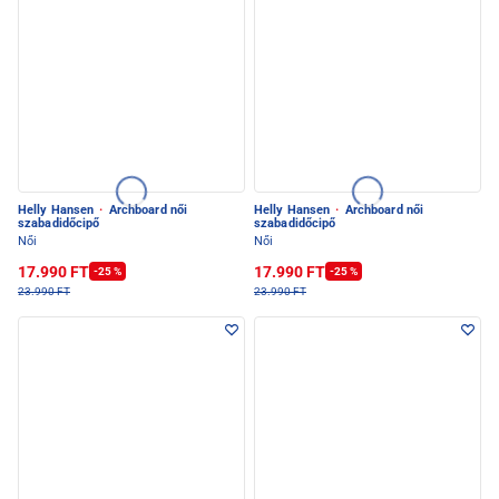
Helly Hansen
·
Archboard női
Helly Hansen
·
Archboard női
szabadidőcipő
szabadidőcipő
Női
Női
17.990 FT
17.990 FT
-25 %
-25 %
23.990 FT
23.990 FT