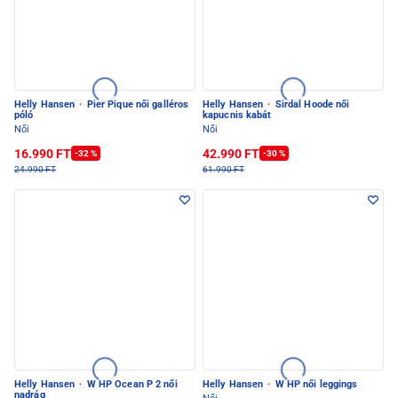
Helly Hansen
·
Pier Pique női galléros
Helly Hansen
·
Sirdal Hoode női
póló
kapucnis kabát
Női
Női
16.990 FT
42.990 FT
-32 %
-30 %
24.990 FT
61.990 FT
Helly Hansen
·
W HP Ocean P 2 női
Helly Hansen
·
W HP női leggings
nadrág