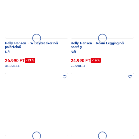
Helly Hansen
·
W Daybreaker női
Helly Hansen
·
Roam Legging női
polárfelső
nadrág
Női
Női
26.990 FT
24.990 FT
-15 %
-16 %
31.990 FT
29.990 FT