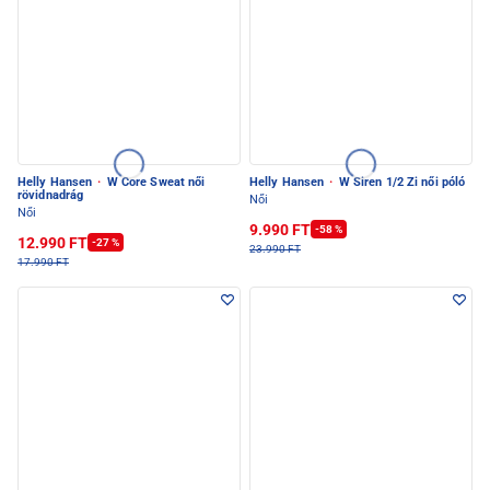
Helly Hansen
·
W Core Sweat női
Helly Hansen
·
W Siren 1/2 Zi női póló
rövidnadrág
Női
Női
9.990 FT
-58 %
12.990 FT
-27 %
23.990 FT
17.990 FT