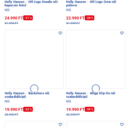
Helly Hansen
·
HH Logo Hoodie női
Helly Hansen
·
HH Logo Crew női
kapucnis felső
pulóver
Női
Női
24.990 FT
22.990 FT
-21 %
-28 %
31.990 FT
31.990 FT
Helly Hansen
·
Backshore női
Helly Hansen
·
Ahiga Slip-On női
szabadidőcipő
szabadidőcipő
Női
Női
19.990 FT
19.990 FT
-23 %
-39 %
25.990 FT
32.990 FT