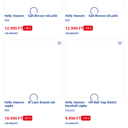
Helly Hansen
·
Salt Breeze női póló
Helly Hansen
·
Salt Breeze női póló
Női
Női
12.990 FT
12.990 FT
-18 %
-18 %
15.990 FT
15.990 FT
Helly Hansen
·
W Lumi Beanie női
Helly Hansen
·
HH Ball Cap felnőtt
sapka
baseball sapka
Női
Unisex
10.990 FT
9.990 FT
-21 %
-16 %
13.990 FT
11.990 FT