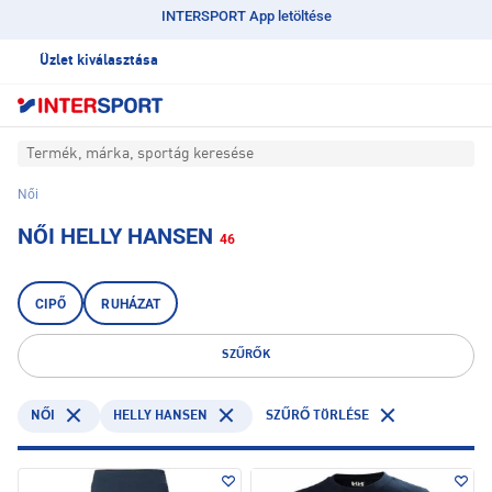
INTERSPORT App letöltése
Üzlet kiválasztása
Termék, márka, sportág keresése
Női
NŐI HELLY HANSEN
46
CIPŐ
RUHÁZAT
SZŰRŐK
HELLY HANSEN
NŐI
SZŰRŐ TÖRLÉSE