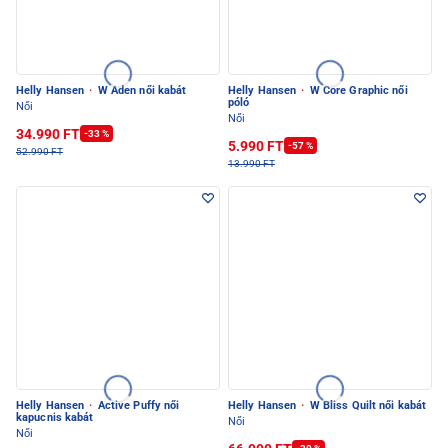
Helly Hansen
·
W Aden női kabát
Helly Hansen
·
W Core Graphic női
póló
Női
Női
34.990 FT
-33 %
5.990 FT
-57 %
52.990 FT
13.990 FT
Helly Hansen
·
Active Puffy női
Helly Hansen
·
W Bliss Quilt női kabát
kapucnis kabát
Női
Női