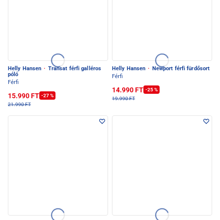
Helly Hansen
·
Transat férfi galléros
Helly Hansen
·
Newport férfi fürdősort
póló
Férfi
Férfi
14.990 FT
-25 %
15.990 FT
-27 %
19.990 FT
21.990 FT