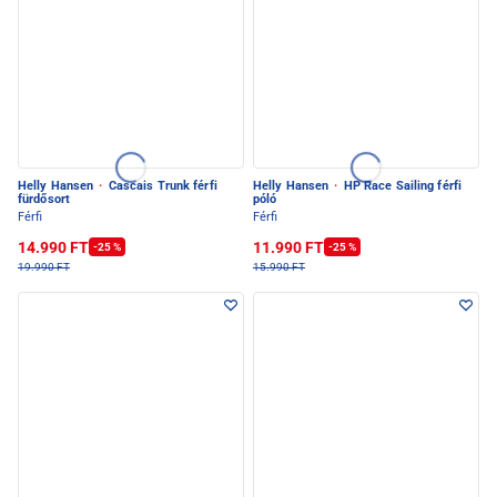
Helly Hansen
·
Cascais Trunk férfi
Helly Hansen
·
HP Race Sailing férfi
fürdősort
póló
Férfi
Férfi
14.990 FT
11.990 FT
-25 %
-25 %
19.990 FT
15.990 FT