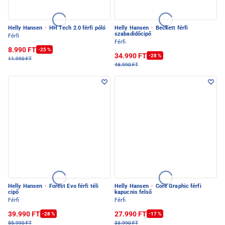
Helly Hansen
·
HH Tech 2.0 férfi póló
Helly Hansen
·
Beckett férfi
szabadidőcipő
Férfi
Férfi
8.990 FT
-25 %
34.990 FT
-28 %
11.990 FT
48.990 FT
Helly Hansen
·
Forest Evo férfi téli
Helly Hansen
·
Core Graphic férfi
cipő
kapucnis felső
Férfi
Férfi
39.990 FT
27.990 FT
-28 %
-17 %
55.990 FT
33.990 FT