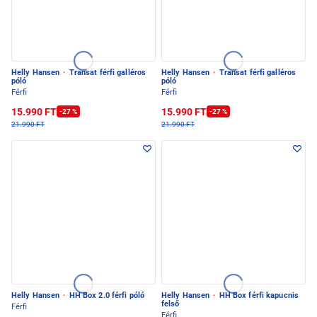
Helly Hansen
·
Transat férfi galléros
Helly Hansen
·
Transat férfi galléros
póló
póló
Férfi
Férfi
15.990 FT
15.990 FT
-27 %
-27 %
21.990 FT
21.990 FT
Helly Hansen
·
HH Box 2.0 férfi póló
Helly Hansen
·
HH Box férfi kapucnis
felső
Férfi
Férfi