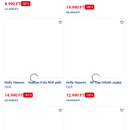
8.990 FT
-25 %
19.990 FT
-39 %
11.990 FT
32.990 FT
Helly Hansen
·
Hudson Polo férfi póló
Helly Hansen
·
HP Cap felnőtt sapka
Férfi
Férfi
14.990 FT
12.990 FT
-31 %
-18 %
21.990 FT
15.990 FT