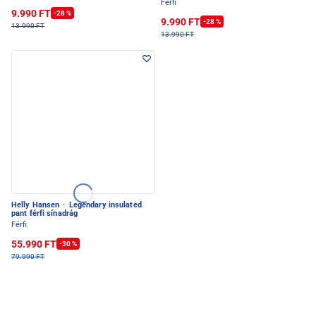
Férfi
9.990 FT
-28 %
9.990 FT
-28 %
13.990 FT
13.990 FT
Helly Hansen
·
Legendary insulated
pant férfi sínadrág
Férfi
55.990 FT
-30 %
79.990 FT