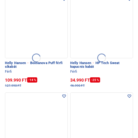
Helly Hansen
·
Bossanova Puff férfi
Helly Hansen
·
HP Tech Sweat
síkabát
kapucnis kabát
Férfi
Férfi
109.990 FT
34.990 FT
-14 %
-25 %
127.990 FT
46.990 FT