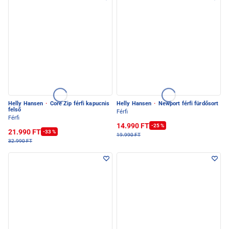
Helly Hansen
·
Core Zip férfi kapucnis
Helly Hansen
·
Newport férfi fürdősort
felső
Férfi
Férfi
14.990 FT
-25 %
21.990 FT
-33 %
19.990 FT
32.990 FT