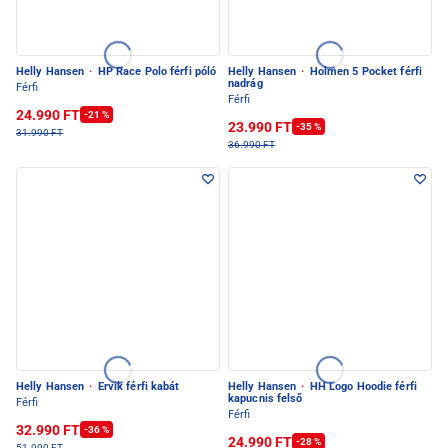
Helly Hansen
·
HP Race Polo férfi póló
Helly Hansen
·
Holmen 5 Pocket férfi
nadrág
Férfi
Férfi
24.990 FT
-21 %
23.990 FT
-35 %
31.990 FT
36.990 FT
Helly Hansen
·
Ervik férfi kabát
Helly Hansen
·
HH Logo Hoodie férfi
kapucnis felső
Férfi
Férfi
32.990 FT
-36 %
24.990 FT
-28 %
51.990 FT