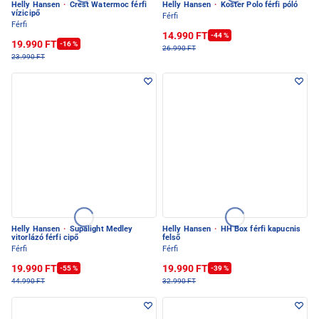
Helly Hansen
·
Crest Watermoc férfi
Helly Hansen
·
Koster Polo férfi póló
vízicipő
Férfi
Férfi
14.990 FT
-44 %
19.990 FT
-16 %
26.990 FT
23.990 FT
Helly Hansen
·
Supalight Medley
Helly Hansen
·
HH Box férfi kapucnis
vitorlázó férfi cipő
felső
Férfi
Férfi
19.990 FT
19.990 FT
-55 %
-39 %
44.990 FT
32.990 FT