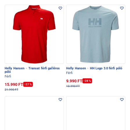
Helly Hansen
·
Transat férfi galléros
Helly Hansen
·
HH Logo 3.0 férfi póló
póló
Férfi
Férfi
9.990 FT
-28 %
15.990 FT
-27 %
13.990 FT
21.990 FT