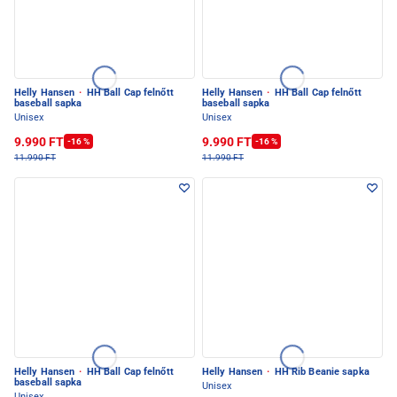
Helly Hansen
·
HH Ball Cap felnőtt
Helly Hansen
·
HH Ball Cap felnőtt
baseball sapka
baseball sapka
Unisex
Unisex
9.990 FT
9.990 FT
-16 %
-16 %
11.990 FT
11.990 FT
Helly Hansen
·
HH Ball Cap felnőtt
Helly Hansen
·
HH Rib Beanie sapka
baseball sapka
Unisex
Unisex