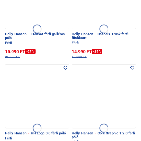
Helly Hansen
·
Transat férfi galléros
Helly Hansen
·
Cascais Trunk férfi
póló
fürdősort
Férfi
Férfi
15.990 FT
14.990 FT
-27 %
-25 %
21.990 FT
19.990 FT
Helly Hansen
·
HH Logo 3.0 férfi póló
Helly Hansen
·
Core Graphic T 2.0 férfi
póló
Férfi