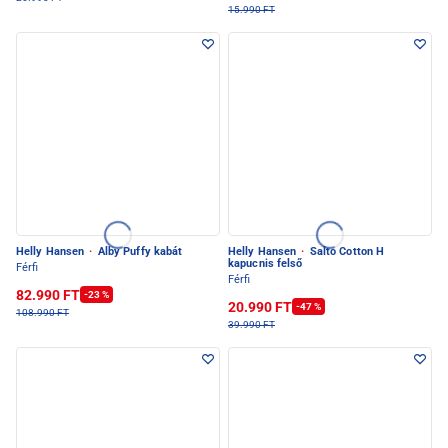
15.990 FT
Helly Hansen
·
Alby Puffy kabát
Helly Hansen
·
Salto Cotton H
kapucnis felső
Férfi
Férfi
82.990 FT
-23 %
20.990 FT
-47 %
108.990 FT
39.990 FT