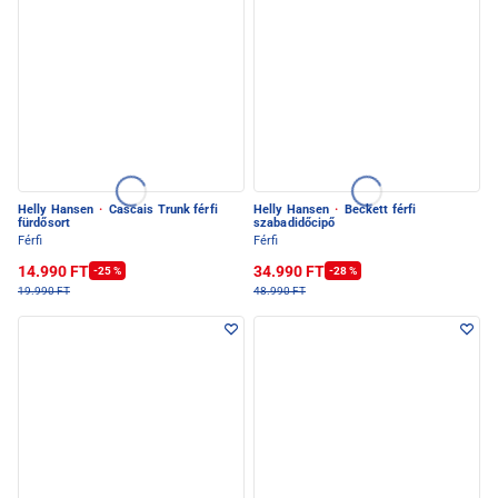
Helly Hansen
·
Cascais Trunk férfi
Helly Hansen
·
Beckett férfi
fürdősort
szabadidőcipő
Férfi
Férfi
14.990 FT
34.990 FT
-25 %
-28 %
19.990 FT
48.990 FT