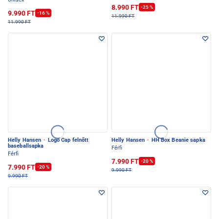
8.990 FT
-25 %
9.990 FT
-16 %
11.990 FT
11.990 FT
Helly Hansen
·
Logo Cap felnőtt
Helly Hansen
·
HH Box Beanie sapka
baseballsapka
Férfi
Férfi
7.990 FT
-20 %
7.990 FT
-20 %
9.990 FT
9.990 FT