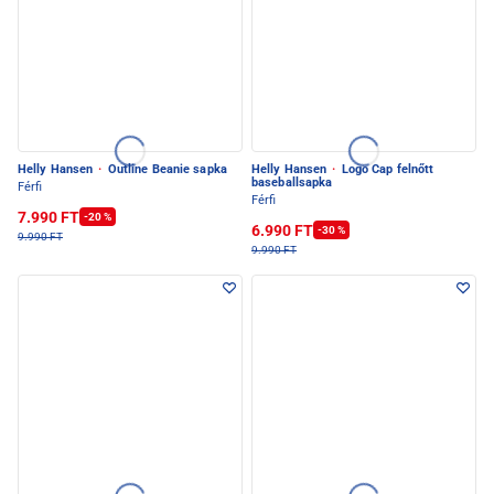
Helly Hansen
·
Outline Beanie sapka
Helly Hansen
·
Logo Cap felnőtt
baseballsapka
Férfi
Férfi
7.990 FT
-20 %
6.990 FT
-30 %
9.990 FT
9.990 FT