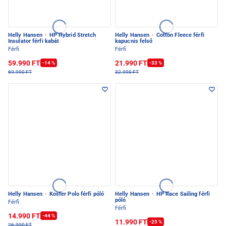
Helly Hansen
·
HP Hybrid Stretch
Helly Hansen
·
Cotton Fleece férfi
Insulator férfi kabát
kapucnis felső
Férfi
Férfi
59.990 FT
21.990 FT
-14 %
-33 %
69.990 FT
32.990 FT
Helly Hansen
·
Koster Polo férfi póló
Helly Hansen
·
HP Race Sailing férfi
póló
Férfi
Férfi
14.990 FT
-44 %
11.990 FT
-25 %
26.990 FT