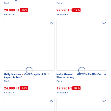
Férfi
Férfi
29.990 FT
27.990 FT
-25 %
-17 %
39.990 FT
33.990 FT
Helly Hansen
·
Core Graphic S férfi
Helly Hansen
·
HELLY HANSEN Cotton
kapucnis felső
Fleece nadrág
Férfi
Férfi
24.990 FT
19.990 FT
-24 %
-37 %
32.990 FT
31.990 FT