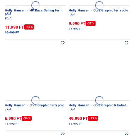
Helly Hansen
·
HP Race Sailing férfi
Helly Hansen
·
Core Graphic férfi póló
póló
Férfi
Férfi
9.990 FT
-37 %
11.990 FT
-25 %
15.990 FT
15.990 FT
Helly Hansen
·
Core Graphic férfi póló
Helly Hansen
·
Core Graphic R kabát
Férfi
Férfi
6.990 FT
49.990 FT
-56 %
-15 %
15.990 FT
58.990 FT