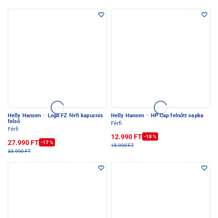
Helly Hansen
·
Logo FZ férfi kapucnis
Helly Hansen
·
HP Cap felnőtt sapka
felső
Férfi
Férfi
12.990 FT
-18 %
27.990 FT
-17 %
15.990 FT
33.990 FT