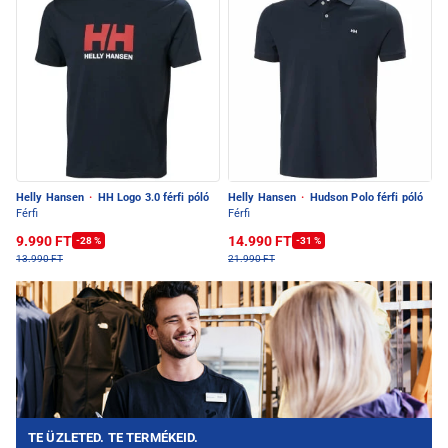
Helly Hansen
·
HH Logo 3.0 férfi póló
Helly Hansen
·
Hudson Polo férfi póló
Férfi
Férfi
9.990 FT
14.990 FT
-28 %
-31 %
13.990 FT
21.990 FT
TE ÜZLETED. TE TERMÉKEID.