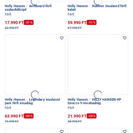
Helly Hansen
·
Archboard férfi
Helly Hansen
·
Dubliner Insulated férfi
szabadidőcipő
kabát
Férfi
Férfi
17.990 FT
59.990 FT
-21 %
-11 %
22.990 FT
67.990 FT
Helly Hansen
·
Legendary insulated
Helly Hansen
·
HELLY HANSEN HP
pant férfi sínadrág
Sirocco 9 rövidnadrág
Férfi
Férfi
63.990 FT
21.990 FT
-20 %
-24 %
79.990 FT
28.990 FT