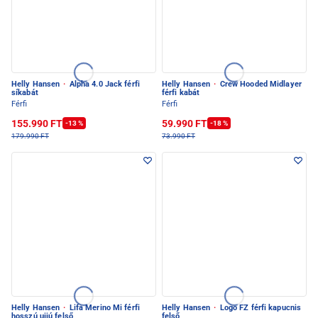
Helly Hansen
·
Alpha 4.0 Jack férfi
Helly Hansen
·
Crew Hooded Midlayer
síkabát
férfi kabát
Férfi
Férfi
155.990 FT
59.990 FT
-13 %
-18 %
179.990 FT
73.990 FT
Helly Hansen
·
Lifa Merino Mi férfi
Helly Hansen
·
Logo FZ férfi kapucnis
hosszú ujjú felső
felső