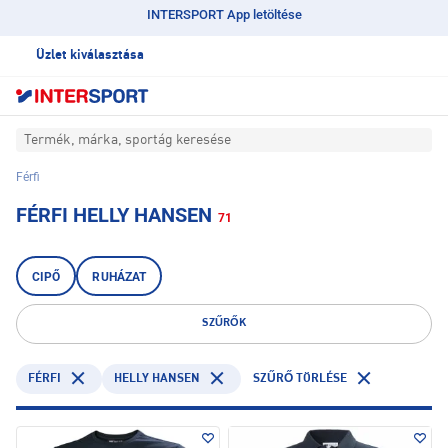
INTERSPORT App letöltése
Üzlet kiválasztása
Termék, márka, sportág keresése
Férfi
FÉRFI HELLY HANSEN
71
CIPŐ
RUHÁZAT
SZŰRŐK
FÉRFI
HELLY HANSEN
SZŰRŐ TÖRLÉSE