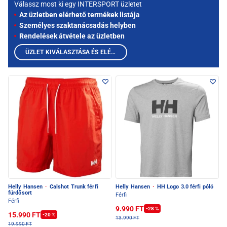
Válassz most ki egy INTERSPORT üzletet
Az üzletben elérhető termékek listája
Személyes szaktanácsadás helyben
Rendelések átvétele az üzletben
ÜZLET KIVÁLASZTÁSA ÉS ELÉRHETŐ TERMÉKEK MEGTEKINTÉSE
Helly Hansen
·
Calshot Trunk férfi
Helly Hansen
·
HH Logo 3.0 férfi póló
fürdősort
Férfi
Férfi
9.990 FT
-28 %
15.990 FT
-20 %
13.990 FT
19.990 FT