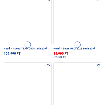
Head
·
Speed TEAM 2024 teniszütő
Head
·
Boom PRO 2022 Teniszütő
109.990 FT
84.990 FT
109.990 FT