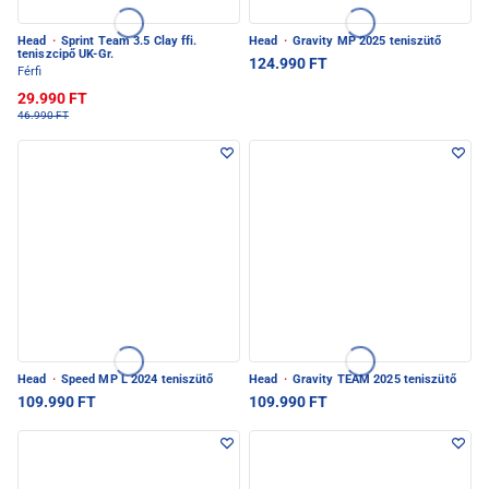
Head
·
Sprint Team 3.5 Clay ffi.
Head
·
Gravity MP 2025 teniszütő
teniszcipő UK-Gr.
124.990 FT
Férfi
29.990 FT
46.990 FT
Head
·
Speed MP L 2024 teniszütő
Head
·
Gravity TEAM 2025 teniszütő
109.990 FT
109.990 FT