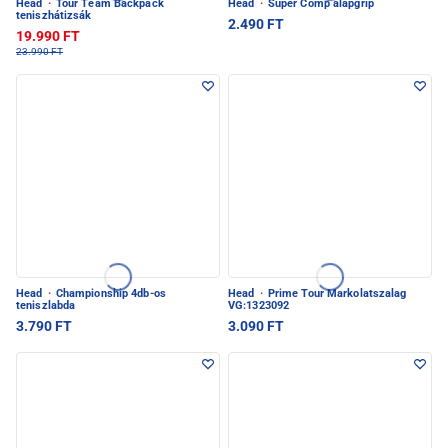
Head
·
Tour Team Backpack
Head
·
Super Comp alapgrip
teniszhátizsák
2.490 FT
19.990 FT
23.990 FT
Head
·
Championship 4db-os
Head
·
Prime Tour Markolatszalag
teniszlabda
VG:1323092
3.790 FT
3.090 FT