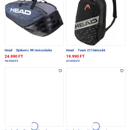
Head
·
Djokovic 9R tenisztáska
Head
·
Team 21l hátizsák
24.990 FT
19.990 FT
46.990 FT
24.990 FT