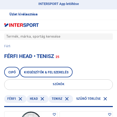
INTERSPORT App letöltése
Üzlet kiválasztása
Termék, márka, sportág keresése
Férfi
FÉRFI HEAD • TENISZ
25
CIPŐ
KIEGÉSZÍTŐK & FELSZERELÉS
SZŰRŐK
FÉRFI
HEAD
TENISZ
SZŰRŐ TÖRLÉSE