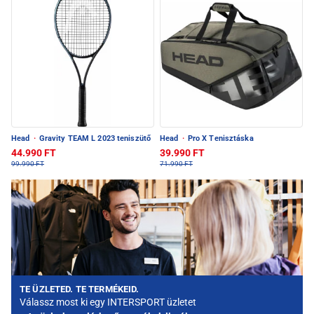
Head
·
Gravity TEAM L 2023 teniszütő
Head
·
Pro X Tenisztáska
44.990 FT
39.990 FT
99.990 FT
71.990 FT
TE ÜZLETED. TE TERMÉKEID.
Válassz most ki egy INTERSPORT üzletet