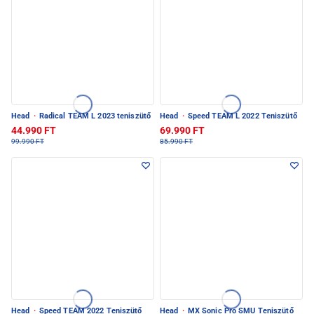
Head
·
Radical TEAM L 2023 teniszütő
Head
·
Speed TEAM L 2022 Teniszütő
44.990 FT
69.990 FT
99.990 FT
85.990 FT
Head
·
Speed TEAM 2022 Teniszütő
Head
·
MX Sonic Pro SMU Teniszütő