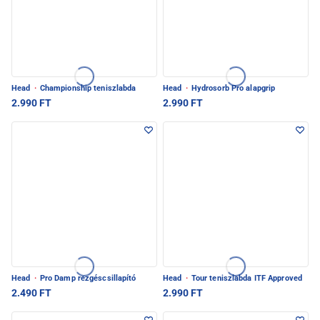
Head
·
Championship teniszlabda
Head
·
Hydrosorb Pro alapgrip
2.990 FT
2.990 FT
Head
·
Pro Damp rezgéscsillapító
Head
·
Tour teniszlabda ITF Approved
2.490 FT
2.990 FT