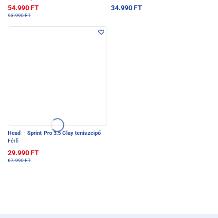
54.990 FT
34.990 FT
93.990 FT
Head
·
Sprint Pro 3.5 Clay teniszcipő
Férfi
29.990 FT
67.990 FT