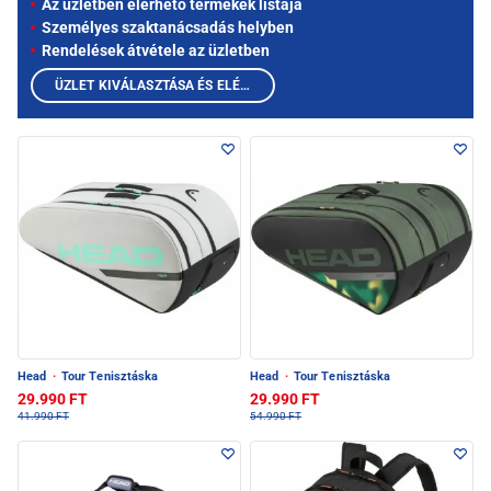
Az üzletben elérhető termékek listája
Személyes szaktanácsadás helyben
Rendelések átvétele az üzletben
ÜZLET KIVÁLASZTÁSA ÉS ELÉRHETŐ TERMÉKEK MEGTEKINTÉSE
Head
·
Tour Tenisztáska
Head
·
Tour Tenisztáska
29.990 FT
29.990 FT
41.990 FT
54.990 FT