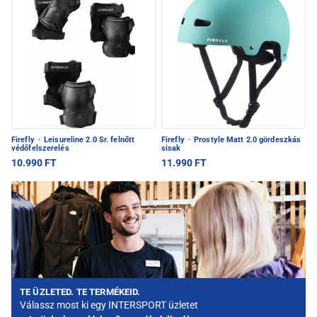
Firefly
·
Leisureline 2.0 Sr. felnőtt
Firefly
·
Prostyle Matt 2.0 gördeszkás
védőfelszerelés
sisak
10.990 FT
11.990 FT
TE ÜZLETED. TE TERMÉKEID.
Válassz most ki egy INTERSPORT üzletet