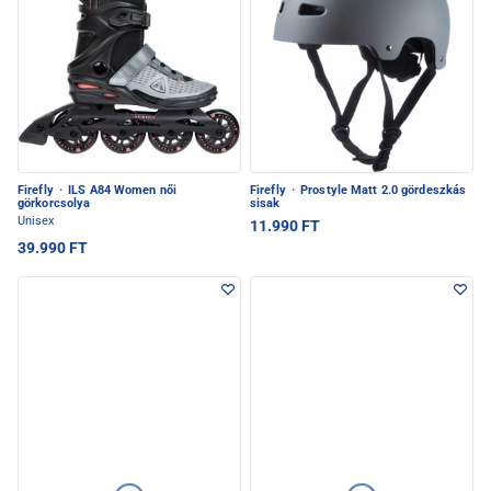
Firefly
·
ILS A84 Women női
Firefly
·
Prostyle Matt 2.0 gördeszkás
görkorcsolya
sisak
Unisex
11.990 FT
39.990 FT