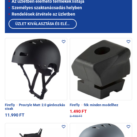
Az üzletben elérhető termékek listája
Személyes szaktanácsadás helyben
Rendelések átvétele az üzletben
ÜZLET KIVÁLASZTÁSA ÉS ELÉRHETŐ TERMÉKEK MEGTEKINTÉSE
Firefly
·
Prostyle Matt 2.0 gördeszkás
Firefly
·
fék minden modellhez
sisak
1.490 FT
11.990 FT
2.490 FT