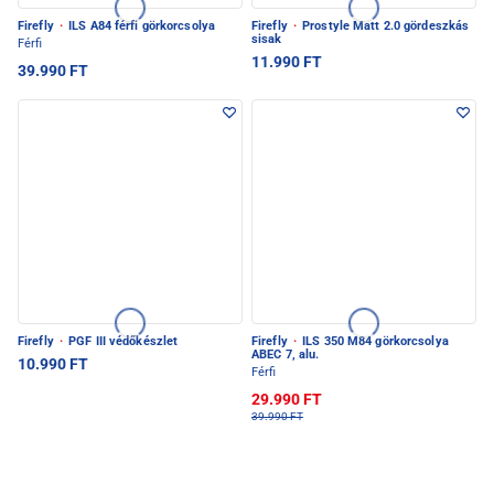
Firefly
·
ILS A84 férfi görkorcsolya
Firefly
·
Prostyle Matt 2.0 gördeszkás
sisak
Férfi
11.990 FT
39.990 FT
Firefly
·
PGF III védőkészlet
Firefly
·
ILS 350 M84 görkorcsolya
ABEC 7, alu.
10.990 FT
Férfi
29.990 FT
39.990 FT