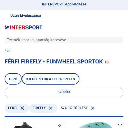
INTERSPORT App letöltése
Üzlet kiválasztása
Termék, márka, sportág keresése
Férfi
FÉRFI FIREFLY • FUNWHEEL SPORTOK
10
CIPŐ
KIEGÉSZÍTŐK & FELSZERELÉS
SZŰRŐK
FÉRFI
FIREFLY
SZŰRŐ TÖRLÉSE