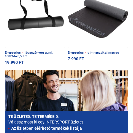
Energetics
·
jógaszőnyeg gumi,
Energetics
·
gimnasztikai matrac
180x66x0,5 cm
7.990 FT
19.990 FT
TE ÜZLETED. TE TERMÉKEID.
Válassz most ki egy INTERSPORT üzletet
Az üzletben elérhető termékek listája