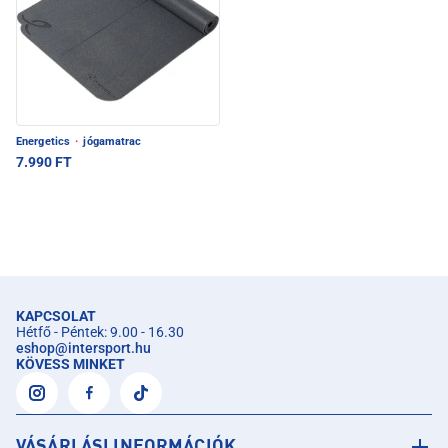
Energetics
·
jógamatrac
7.990 FT
KAPCSOLAT
Hétfő - Péntek: 9.00 - 16.30
eshop
@
intersport.hu
KÖVESS MINKET
VÁSÁRLÁSI INFORMÁCIÓK