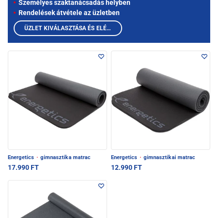
Személyes szaktanácsadás helyben
Rendelések átvétele az üzletben
ÜZLET KIVÁLASZTÁSA ÉS ELÉRHETŐ TERMÉKEK MEGTEKINTÉSE
Energetics
·
gimnasztika matrac
Energetics
·
gimnasztikai matrac
17.990 FT
12.990 FT