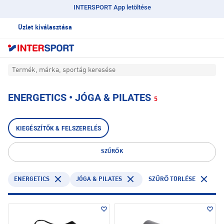
INTERSPORT App letöltése
Üzlet kiválasztása
Termék, márka, sportág keresése
ENERGETICS • JÓGA & PILATES
5
KIEGÉSZÍTŐK & FELSZERELÉS
SZŰRŐK
ENERGETICS
JÓGA & PILATES
SZŰRŐ TÖRLÉSE