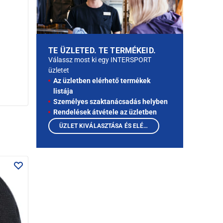
TE ÜZLETED. TE TERMÉKEID.
Válassz most ki egy INTERSPORT
üzletet
Az üzletben elérhető termékek
listája
Személyes szaktanácsadás helyben
Rendelések átvétele az üzletben
ÜZLET KIVÁLASZTÁSA ÉS ELÉRHETŐ TERMÉKEK MEGTEKINTÉSE