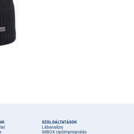
NK
SZOLGÁLTATÁSOK
lat
Lábanalízis
k
IMBOX cipőimpregnálás