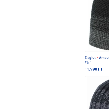
Eisglut
·
Arnaud
Férfi
11.990 FT