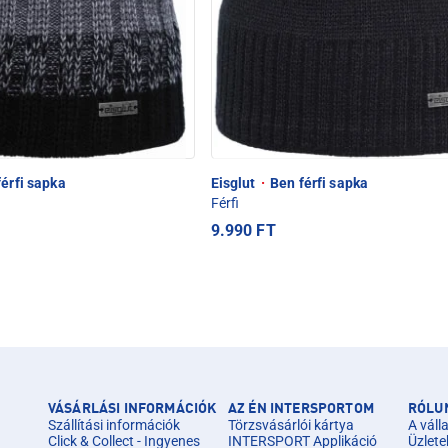
érfi sapka
Eisglut
·
Ben férfi sapka
Férfi
9.990 FT
VÁSÁRLÁSI INFORMÁCIÓK
AZ ÉN INTERSPORTOM
RÓLU
Szállítási információk
Törzsvásárlói kártya
A válla
Click & Collect - Ingyenes
INTERSPORT Applikáció
Üzlete