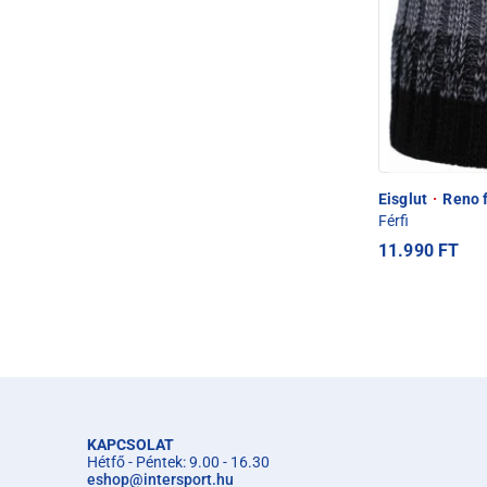
Eisglut
·
Reno f
Férfi
11.990 FT
KAPCSOLAT
Hétfő - Péntek: 9.00 - 16.30
eshop
@
intersport.hu