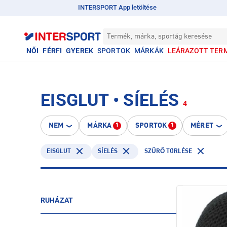
INTERSPORT App letöltése
Termék, márka, sportág keresése
NŐI
FÉRFI
GYEREK
SPORTOK
MÁRKÁK
LEÁRAZOTT TER
EISGLUT • SÍELÉS
4
NEM
MÁRKA
SPORTOK
MÉRET
1
1
EISGLUT
SÍELÉS
SZŰRŐ TÖRLÉSE
RUHÁZAT