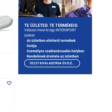
TE ÜZLETED. TE TERMÉKEID.
Válassz most ki egy INTERSPORT
üzletet
Az üzletben elérhető termékek
listája
Személyes szaktanácsadás helyben
Rendelések átvétele az üzletben
ÜZLET KIVÁLASZTÁSA ÉS ELÉRHETŐ TERMÉKEK MEGTEKINTÉSE