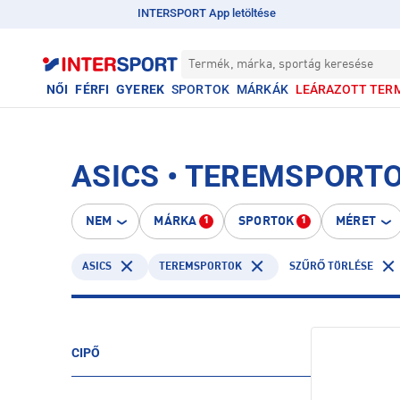
INTERSPORT App letöltése
Termék, márka, sportág keresése
NŐI
FÉRFI
GYEREK
SPORTOK
MÁRKÁK
LEÁRAZOTT TER
ASICS • TEREMSPORT
NEM
MÁRKA
SPORTOK
MÉRET
1
1
ASICS
TEREMSPORTOK
SZŰRŐ TÖRLÉSE
CIPŐ