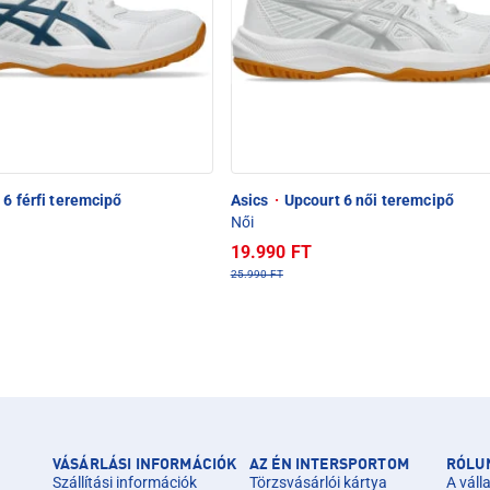
6 férfi teremcipő
Asics
·
Upcourt 6 női teremcipő
Női
19.990 FT
25.990 FT
VÁSÁRLÁSI INFORMÁCIÓK
AZ ÉN INTERSPORTOM
RÓLU
Szállítási információk
Törzsvásárlói kártya
A válla