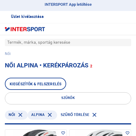
INTERSPORT App letöltése
Üzlet kiválasztása
Termék, márka, sportág keresése
Női
NŐI ALPINA • KERÉKPÁROZÁS
2
KIEGÉSZÍTŐK & FELSZERELÉS
SZŰRŐK
ALPINA
NŐI
SZŰRŐ TÖRLÉSE