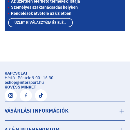
Az üzletben elérhető termékek listája
Személyes szaktanácsadás helyben
Rendelések átvétele az üzletben
ÜZLET KIVÁLASZTÁSA ÉS ELÉRHETŐ TERMÉKEK MEGTEKINTÉSE
KAPCSOLAT
Hétfő - Péntek: 9.00 - 16.30
eshop
@
intersport.hu
KÖVESS MINKET
VÁSÁRLÁSI INFORMÁCIÓK