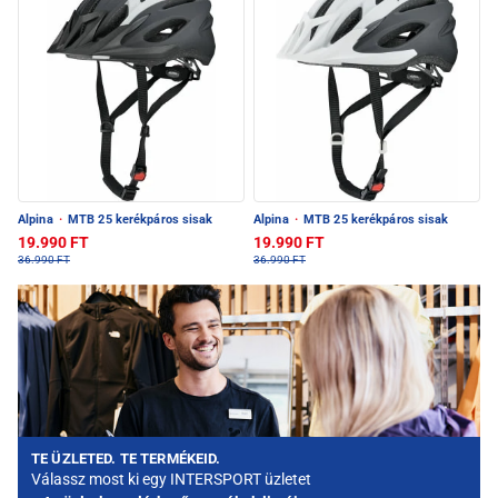
Alpina
·
MTB 25 kerékpáros sisak
Alpina
·
MTB 25 kerékpáros sisak
19.990 FT
19.990 FT
36.990 FT
36.990 FT
TE ÜZLETED. TE TERMÉKEID.
Válassz most ki egy INTERSPORT üzletet