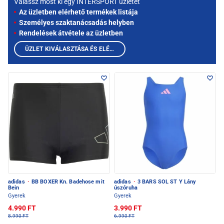
Válassz most ki egy INTERSPORT üzletet
Az üzletben elérhető termékek listája
Személyes szaktanácsadás helyben
Rendelések átvétele az üzletben
ÜZLET KIVÁLASZTÁSA ÉS ELÉRHETŐ TERMÉKEK MEGTEKINTÉSE
adidas
·
BB BOXER Kn. Badehose mit
adidas
·
3 BARS SOL ST Y Lány
Bein
úszóruha
Gyerek
Gyerek
4.990 FT
3.990 FT
8.990 FT
6.990 FT