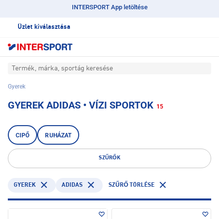
INTERSPORT App letöltése
Üzlet kiválasztása
Termék, márka, sportág keresése
Gyerek
GYEREK ADIDAS • VÍZI SPORTOK
15
CIPŐ
RUHÁZAT
SZŰRŐK
GYEREK
ADIDAS
SZŰRŐ TÖRLÉSE