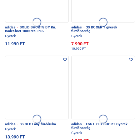
adidas
·
SOLID SHORTS BY Kn.
adidas
·
3S BOXER Y gyerek
Badeshort 100%rec. PES
fürdőnadrág
Gyerek
Gyerek
11.990 FT
7.990 FT
10.990 FT
adidas
·
3S BLD Lány fürdőruha
adidas
·
ESS L CLX SHORT Gyerek
fürdőnadrág
Gyerek
Gyerek
13.990 FT