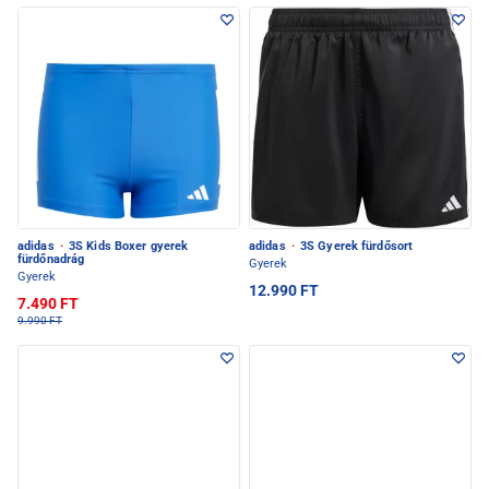
adidas
·
3S Kids Boxer gyerek
adidas
·
3S Gyerek fürdősort
fürdőnadrág
Gyerek
Gyerek
12.990 FT
7.490 FT
9.990 FT