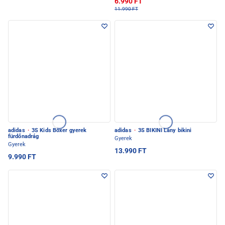
6.990 FT
11.990 FT
adidas
·
3S Kids Boxer gyerek
adidas
·
3S BIKINI Lány bikini
fürdőnadrág
Gyerek
Gyerek
13.990 FT
9.990 FT