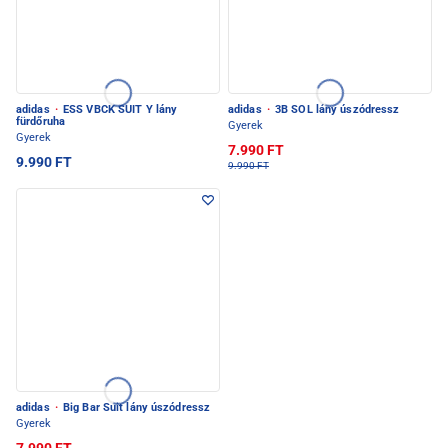
adidas
·
ESS VBCK SUIT Y lány
adidas
·
3B SOL lány úszódressz
fürdőruha
Gyerek
Gyerek
7.990 FT
9.990 FT
9.990 FT
adidas
·
Big Bar Suit lány úszódressz
Gyerek