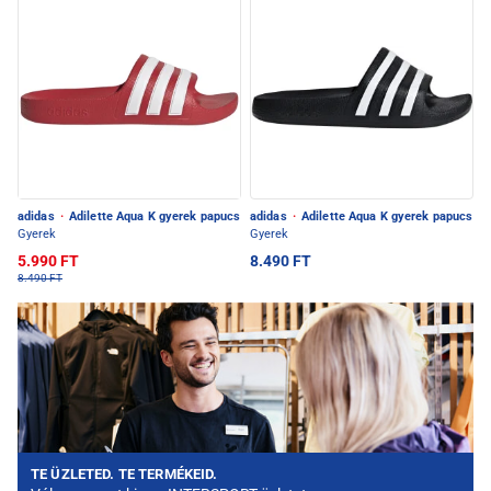
adidas
·
Adilette Aqua K gyerek papucs
adidas
·
Adilette Aqua K gyerek papucs
Gyerek
Gyerek
5.990 FT
8.490 FT
8.490 FT
TE ÜZLETED. TE TERMÉKEID.