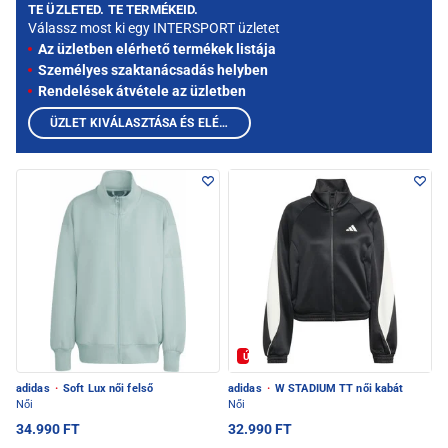
TE ÜZLETED. TE TERMÉKEID.
Válassz most ki egy INTERSPORT üzletet
Az üzletben elérhető termékek listája
Személyes szaktanácsadás helyben
Rendelések átvétele az üzletben
ÜZLET KIVÁLASZTÁSA ÉS ELÉRHETŐ TERMÉKEK MEGTEKINTÉSE
Új
adidas
·
Soft Lux női felső
adidas
·
W STADIUM TT női kabát
Női
Női
34.990 FT
32.990 FT