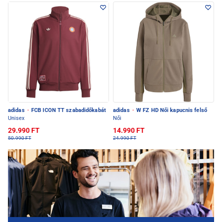
adidas
·
FCB ICON TT szabadidőkabát
adidas
·
W FZ HD Női kapucnis felső
Unisex
Női
29.990 FT
14.990 FT
50.990 FT
24.990 FT