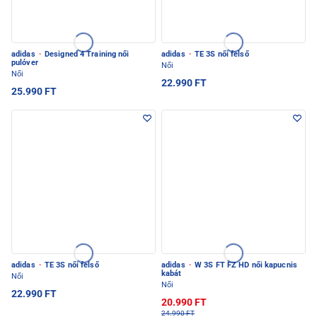
adidas
·
Designed 4 Training női
adidas
·
TE 3S női felső
pulóver
Női
Női
22.990 FT
25.990 FT
adidas
·
TE 3S női felső
adidas
·
W 3S FT FZ HD női kapucnis
kabát
Női
Női
22.990 FT
20.990 FT
24.990 FT