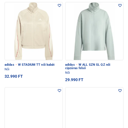
adidas
·
W STADIUM TT női kabát
adidas
·
W ALL SZN SL QZ női
cipzáras felső
Női
Női
32.990 FT
29.990 FT