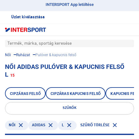
INTERSPORT App letöltése
Üzlet kiválasztása
Termék, márka, sportág keresése
Női
Ruházat
Pulóver & kapucnis felső
NŐI ADIDAS PULÓVER & KAPUCNIS FELSŐ
L
15
CIPZÁRAS FELSŐ
CIPZÁRAS KAPUCNIS FELSŐ
KAPUCNIS FEL
SZŰRŐK
ADIDAS
L
NŐI
SZŰRŐ TÖRLÉSE