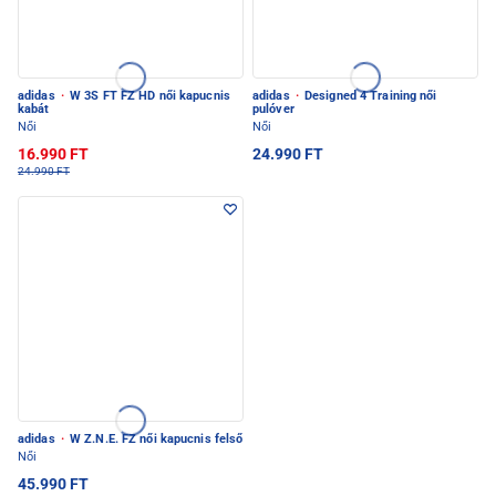
adidas
·
W 3S FT FZ HD női kapucnis
adidas
·
Designed 4 Training női
kabát
pulóver
Női
Női
16.990 FT
24.990 FT
24.990 FT
adidas
·
W Z.N.E. FZ női kapucnis felső
Női
45.990 FT