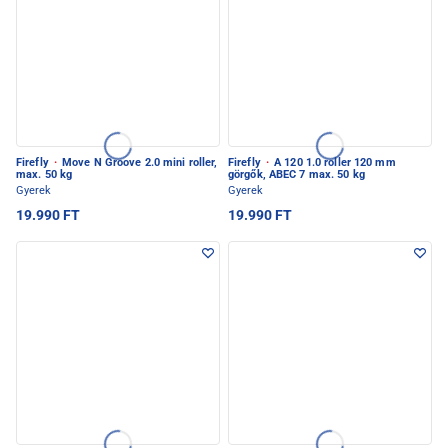
Firefly
·
Move N Groove 2.0 mini roller,
Firefly
·
A 120 1.0 roller 120 mm
max. 50 kg
görgők, ABEC 7 max. 50 kg
Gyerek
Gyerek
19.990 FT
19.990 FT