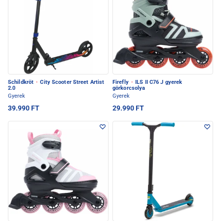
Schildkröt
·
City Scooter Street Artist
Firefly
·
ILS II C76 J gyerek
2.0
görkorcsolya
Gyerek
Gyerek
39.990 FT
29.990 FT