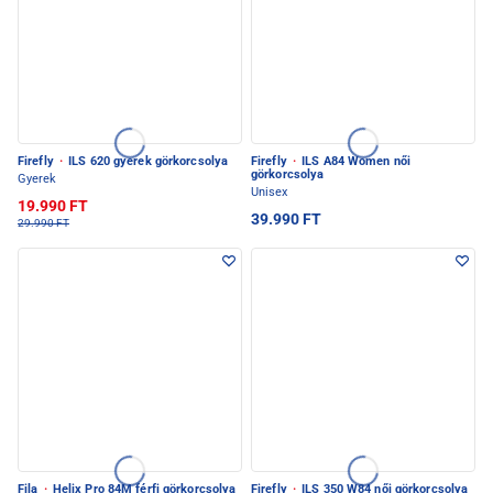
Firefly
·
ILS 620 gyerek görkorcsolya
Firefly
·
ILS A84 Women női
görkorcsolya
Gyerek
Unisex
19.990 FT
39.990 FT
29.990 FT
Fila
·
Helix Pro 84M férfi görkorcsolya
Firefly
·
ILS 350 W84 női görkorcsolya