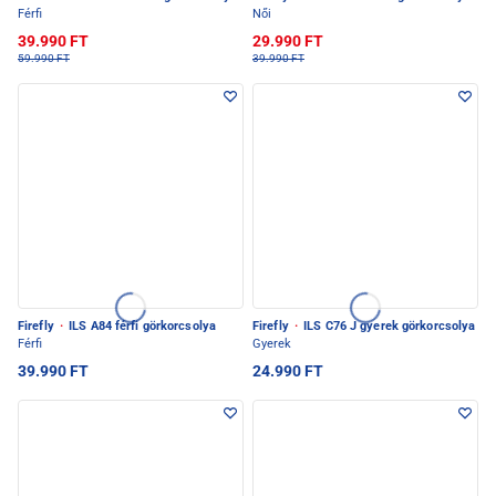
Férfi
Női
39.990 FT
29.990 FT
59.990 FT
39.990 FT
Firefly
·
ILS A84 férfi görkorcsolya
Firefly
·
ILS C76 J gyerek görkorcsolya
Férfi
Gyerek
39.990 FT
24.990 FT