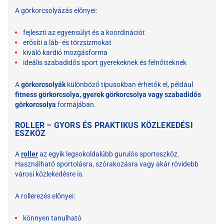
A görkorcsolyázás előnyei:
fejleszti az egyensúlyt és a koordinációt
erősíti a láb- és törzsizmokat
kiváló kardió mozgásforma
ideális szabadidős sport gyerekeknek és felnőtteknek
A
görkorcsolyák
különböző típusokban érhetők el, például
fitness görkorcsolya, gyerek görkorcsolya vagy szabadidős
görkorcsolya
formájában.
ROLLER – GYORS ÉS PRAKTIKUS KÖZLEKEDÉSI
ESZKÖZ
A
roller
az egyik legsokoldalúbb gurulós sporteszköz.
Használható sportolásra, szórakozásra vagy akár rövidebb
városi közlekedésre is.
A rollerezés előnyei:
könnyen tanulható