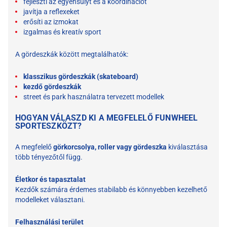
fejleszti az egyensúlyt és a koordinációt
javítja a reflexeket
erősíti az izmokat
izgalmas és kreatív sport
A gördeszkák között megtalálhatók:
klasszikus gördeszkák (skateboard)
kezdő gördeszkák
street és park használatra tervezett modellek
HOGYAN VÁLASZD KI A MEGFELELŐ FUNWHEEL
SPORTESZKÖZT?
A megfelelő
görkorcsolya, roller vagy gördeszka
kiválasztása
több tényezőtől függ.
Életkor és tapasztalat
Kezdők számára érdemes stabilabb és könnyebben kezelhető
modelleket választani.
Felhasználási terület