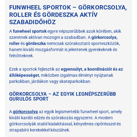
FUNWHEEL SPORTOK – GÖRKORCSOLYA,
ROLLER ÉS GÖRDESZKA AKTÍV
SZABADIDŐHÖZ
A
funwheel sportok
egyre népszerűbbek azok körében, akik
szeretnek aktívan mozogni a szabadban. A
görkorcsolya,
roller
és
gördeszka
nemcsak szórakoztató sporteszközök,
hanem kiváló mozgásformát is jelentenek gyerekeknek és
felnőtteknek.
Ezek a sportok fejlesztik az
egyensúlyt, a koordinációt és az
állóképességet
, miközben izgalmas élményt nyújtanak
parkokban, járdákon vagy skateparkokban.
GÖRKORCSOLYA – AZ EGYIK LEGNÉPSZERŰBB
GURULÓS SPORT
A
görkorcsolya
az egyik legismertebb funwheel sport, amely
kiváló kardió edzés és szórakozás egyszerre. A modern
görkorcsolyák stabil kialakítással, kényelmes cipőrésszel és
strapabíró kerekekkel készülnek.