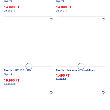
Gyerek
Gyerek
14.990 FT
14.990 FT
22.990 FT
22.990 FT
Firefly
·
ST 110 roller
Firefly
·
fék minden modellhez
Gyerek
1.490 FT
2.490 FT
19.990 FT
34.990 FT