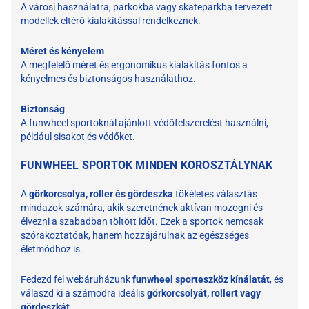
A városi használatra, parkokba vagy skateparkba tervezett
modellek eltérő kialakítással rendelkeznek.
Méret és kényelem
A megfelelő méret és ergonomikus kialakítás fontos a
kényelmes és biztonságos használathoz.
Biztonság
A funwheel sportoknál ajánlott védőfelszerelést használni,
például sisakot és védőket.
FUNWHEEL SPORTOK MINDEN KOROSZTÁLYNAK
A
görkorcsolya, roller és gördeszka
tökéletes választás
mindazok számára, akik szeretnének aktívan mozogni és
élvezni a szabadban töltött időt. Ezek a sportok nemcsak
szórakoztatóak, hanem hozzájárulnak az egészséges
életmódhoz is.
Fedezd fel webáruházunk
funwheel sporteszköz kínálatát
, és
válaszd ki a számodra ideális
görkorcsolyát, rollert vagy
gördeszkát
.