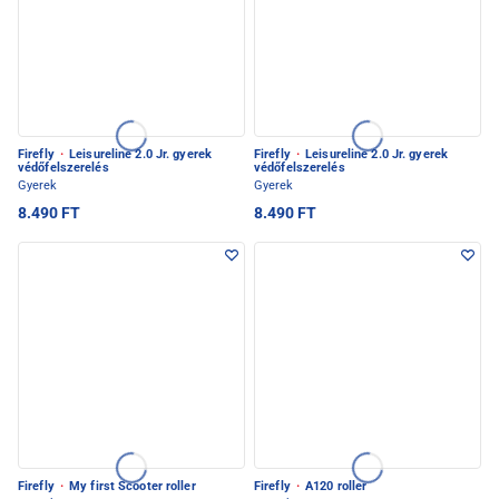
Firefly
·
Leisureline 2.0 Jr. gyerek
Firefly
·
Leisureline 2.0 Jr. gyerek
védőfelszerelés
védőfelszerelés
Gyerek
Gyerek
8.490 FT
8.490 FT
Firefly
·
My first Scooter roller
Firefly
·
A120 roller