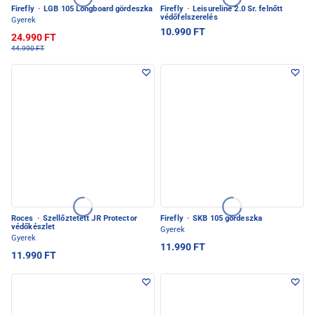
Firefly
·
LGB 105 Longboard gördeszka
Firefly
·
Leisureline 2.0 Sr. felnőtt
védőfelszerelés
Gyerek
10.990 FT
24.990 FT
44.990 FT
Roces
·
Szellőztetett JR Protector
Firefly
·
SKB 105 gördeszka
védőkészlet
Gyerek
Gyerek
11.990 FT
11.990 FT