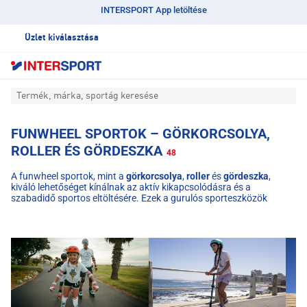
INTERSPORT App letöltése
Üzlet kiválasztása
Termék, márka, sportág keresése
FUNWHEEL SPORTOK – GÖRKORCSOLYA,
ROLLER ÉS GÖRDESZKA
48
A funwheel sportok, mint a
görkorcsolya
,
roller
és
gördeszka
,
kiváló lehetőséget kínálnak az aktív kikapcsolódásra és a
szabadidő sportos eltöltésére. Ezek a gurulós sporteszközök
egyszerre fejlesztik az egyensúlyt, a koordinációt és az
állóképességet. Webáruházunk kínálatában megtalálhatók
görkorcsolyák, rollerek és gördeszkák gyerekeknek és felnőtteknek,
kezdőknek és haladóknak egyaránt. Fedezd fel a funwheel sportok
világát, és válaszd ki a számodra legmegfelelőbb eszközt.