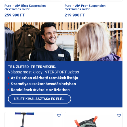
Pure
·
Air⁶ Ultra Suspension
Pure
·
Air⁶ Pro+ Suspension
elektromos roller
elektromos roller
259.990 FT
219.990 FT
TE ÜZLETED. TE TERMÉKEID.
Válassz most ki egy INTERSPORT üzletet
Az üzletben elérhető termékek listája
Személyes szaktanácsadás helyben
Rendelések átvétele az üzletben
ÜZLET KIVÁLASZTÁSA ÉS ELÉRHETŐ TERMÉKEK MEGTEKINTÉSE