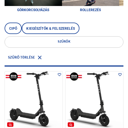
GÖRKORCSOLYÁZÁS
ROLLEREZÉS
CIPŐ
KIEGÉSZÍTŐK & FELSZERELÉS
SZŰRŐK
SZŰRŐ TÖRLÉSE
Új
Új