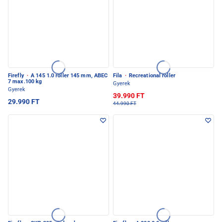
Firefly
·
A 145 1.0 roller 145 mm, ABEC
Fila
·
Recreational roller
7 max.100 kg
Gyerek
Gyerek
39.990 FT
29.990 FT
44.990 FT