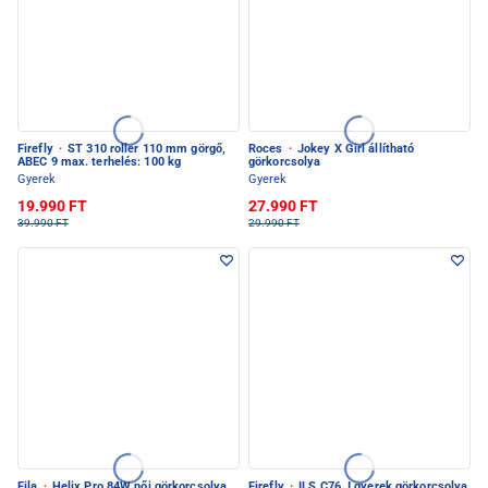
Firefly
·
ST 310 roller 110 mm görgő,
Roces
·
Jokey X Girl állítható
ABEC 9 max. terhelés: 100 kg
görkorcsolya
Gyerek
Gyerek
19.990 FT
27.990 FT
39.990 FT
29.990 FT
Fila
·
Helix Pro 84W női görkorcsolya
Firefly
·
ILS C76 J gyerek görkorcsolya