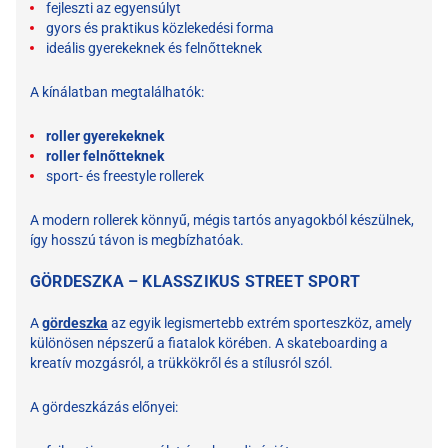
fejleszti az egyensúlyt
gyors és praktikus közlekedési forma
ideális gyerekeknek és felnőtteknek
A kínálatban megtalálhatók:
roller gyerekeknek
roller felnőtteknek
sport- és freestyle rollerek
A modern rollerek könnyű, mégis tartós anyagokból készülnek,
így hosszú távon is megbízhatóak.
GÖRDESZKA – KLASSZIKUS STREET SPORT
A
gördeszka
az egyik legismertebb extrém sporteszköz, amely
különösen népszerű a fiatalok körében. A skateboarding a
kreatív mozgásról, a trükkökről és a stílusról szól.
A gördeszkázás előnyei: