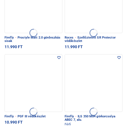
Firefly
·
Prostyle Matt 2.0 gördeszkás
Roces
·
Szellőztetett SR Protector
sisak
védőkészlet
11.990 FT
11.990 FT
Firefly
·
PGF III védőkészlet
Firefly
·
ILS 350 M84 görkorcsolya
ABEC 7, alu.
10.990 FT
Férfi