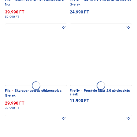
Női
Gyerek
39.990 FT
24.990 FT
59.990 FT
Fila
·
Skyracer gyerek görkorcsolya
Firefly
·
Prostyle Matt 2.0 gördeszkás
sisak
Gyerek
11.990 FT
29.990 FT
32.990 FT