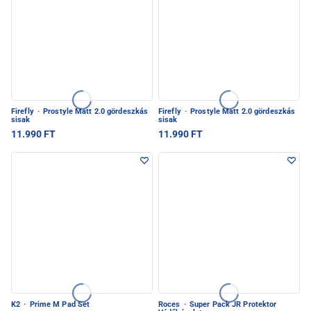
Firefly
·
Prostyle Matt 2.0 gördeszkás
Firefly
·
Prostyle Matt 2.0 gördeszkás
sisak
sisak
11.990 FT
11.990 FT
K2
·
Prime M Pad Set
Roces
·
Super Pack JR Protektor