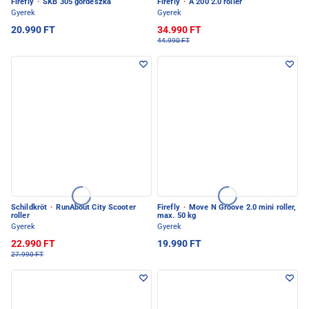
Firefly
·
SKB 305 gördeszka
Firefly
·
A 200 2.0 roller
Gyerek
Gyerek
20.990 FT
34.990 FT
44.990 FT
Schildkröt
·
RunAbout City Scooter
Firefly
·
Move N Groove 2.0 mini roller,
roller
max. 50 kg
Gyerek
Gyerek
22.990 FT
19.990 FT
27.990 FT