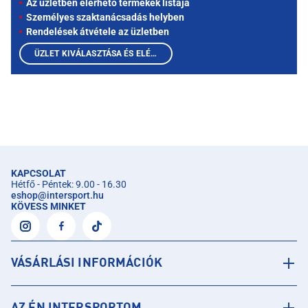
Az üzletben elérhető termékek listája
Személyes szaktanácsadás helyben
Rendelések átvétele az üzletben
ÜZLET KIVÁLASZTÁSA ÉS ELÉRHETŐ TERMÉKEK MEGTEKINTÉSE
KAPCSOLAT
Hétfő - Péntek: 9.00 - 16.30
eshop
@
intersport.hu
KÖVESS MINKET
VÁSÁRLÁSI INFORMÁCIÓK