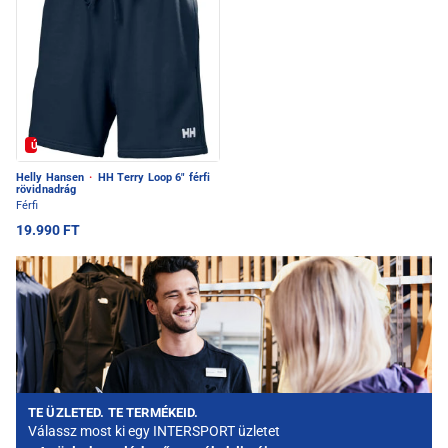
Új
Helly Hansen
·
HH Terry Loop 6" férfi
rövidnadrág
Férfi
19.990 FT
TE ÜZLETED. TE TERMÉKEID.
Válassz most ki egy INTERSPORT üzletet